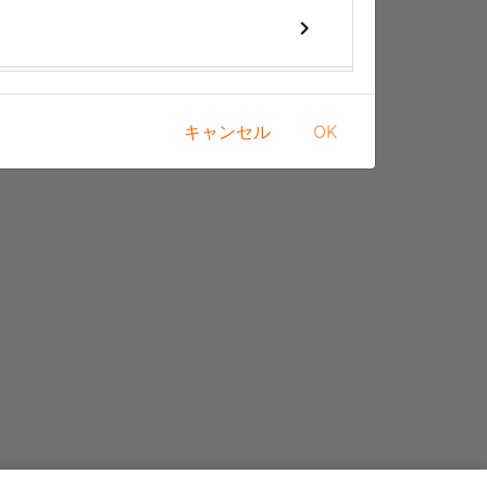
keyboard_arrow_right
keyboard_arrow_right
キャンセル
OK
keyboard_arrow_right
keyboard_arrow_right
keyboard_arrow_right
keyboard_arrow_right