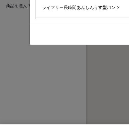
商品を選んでください
ライフリー長時間あんしんうす型パンツ
ライフリーリハビリパンツ
ライフリー尿とりパッドなしでも長時間安心
ライフリー夜用あんしんパンツ
ライフリーズレずに安心紙パンツ専用尿とり
ライフリー横モレあんしんテープ止め