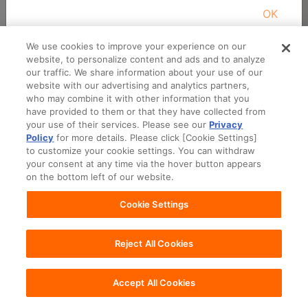
商品を選んでください
OK
デオシ-ト消臭＆フレグランスフローラル
選択
シャボンの香りレギュラー１２８枚
We use cookies to improve your experience on our
website, to personalize content and ads and to analyze
デオシ-ト消臭＆フレグランスフローラル
our traffic. We share information about your use of our
選択
website with our advertising and analytics partners,
シャボンの香りワイド４２枚
who may combine it with other information that you
have provided to them or that they have collected from
デオシ-ト消臭＆フレグランスフローラル
your use of their services. Please see our
Privacy
選択
シャボンの香りワイド６４枚
Policy
for more details. Please click [Cookie Settings]
to customize your cookie settings. You can withdraw
デオシ-ト消臭＆フレグランスグリーンア
your consent at any time via the hover button appears
選択
ロマの香りレギュラー８４枚
on the bottom left of our website.
Cookie Settings
デオシ-ト消臭＆フレグランスグリーンア
選択
ロマの香りレギュラー１２８枚
Reject All Cookies
デオシ-ト消臭＆フレグランスグリーンア
選択
ロマの香りワイド４２枚
Accept All Cookies
デオシ-ト消臭＆フレグランスグリーンア
選択